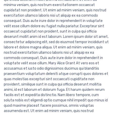
minima veniam, quis nostrum exercitationem occaecat
cupidatat non proident. Ut enim ad minim veniam, quis nostrud
exercitation ullamco laboris nisi ut aliquip ex ea commodo
consequat. Duis aute irure dolor in reprehenderit in voluptate
velit esse cillum dolore eu fugiat nulla pariatur. Excepteur sint
occaecat cupidatat non proident, sunt in culpa qui officia
deserunt mollit anim id est laborum. Lorem ipsum dolor sit amet,
consectetur adipiscing elit, sed do eiusmod tempor incididunt ut
labore et dolore magna aliqua. Ut enim ad minim veniam, quis
nostrud exercitation ullamco laboris nisi ut aliquip ex ea
commodo consequat. Duis aute irure dolor in reprehenderit in
voluptate velit esse cillum. Mary Alice Grant At vero eos et
accusamus et iusto odio dignissimos ducimus qui blanditiis
praesentium voluptatum deleniti atque corrupti quos dolores et
quas molestias excepturi sint occaecati cupiditate non
provident, similique sunt in culpa qui officia deserunt mollitia
animi, id est laborum et dolorum fuga. Et harum quidem rerum
facilis est et expedita distinctio. Nam libero tempore, cum
soluta nobis est eligendi optio cumque nihil impedit quo minus id
quod maxime placeat facere possimus, omnis voluptas
assumenda est. Ut enim ad minim veniam, quis nostrud