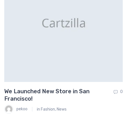
We Launched New Store in San
O
0
0
Francisco!
S
pekoo
in
Fashion
,
News